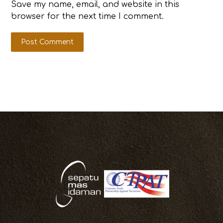
Save my name, email, and website in this
browser for the next time I comment.
Post Comment