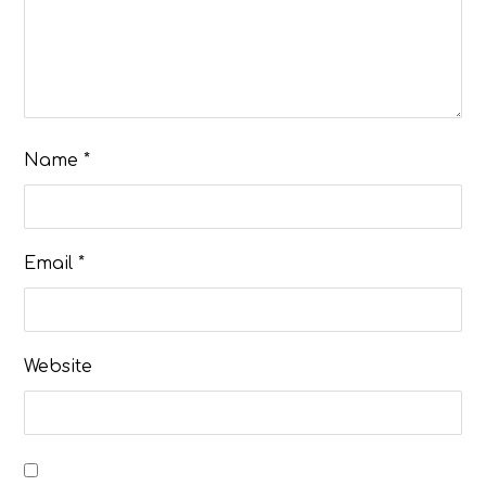
Name
*
Email
*
Website