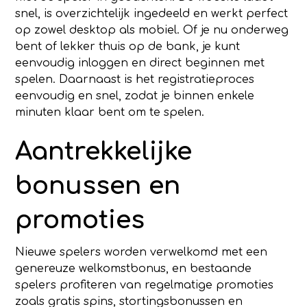
snel, is overzichtelijk ingedeeld en werkt perfect
op zowel desktop als mobiel. Of je nu onderweg
bent of lekker thuis op de bank, je kunt
eenvoudig inloggen en direct beginnen met
spelen. Daarnaast is het registratieproces
eenvoudig en snel, zodat je binnen enkele
minuten klaar bent om te spelen.
Aantrekkelijke
bonussen en
promoties
Nieuwe spelers worden verwelkomd met een
genereuze welkomstbonus, en bestaande
spelers profiteren van regelmatige promoties
zoals gratis spins, stortingsbonussen en