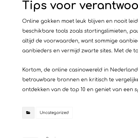
Tips voor verantwoo
Online gokken moet leuk blijven en nooit leid
beschikbare tools zoals stortingslimieten, pau
altijd de voorwaarden, want sommige aanbied
aanbieders en vermijd zwarte sites. Met de t
Kortom, de online casinowereld in Nederland 
betrouwbare bronnen en kritisch te vergelij
ontdekken van de top 10 en geniet van een sp
Uncategorized