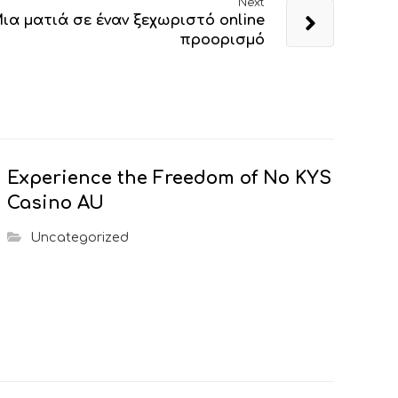
Next
Μια ματιά σε έναν ξεχωριστό online
προορισμό
Experience the Freedom of No KYS
Casino AU
Uncategorized