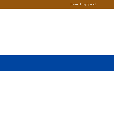
Shoemaking Special
me
About
Gallery
Contact