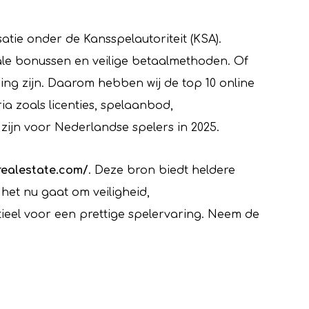
tie onder de Kansspelautoriteit (KSA).
le bonussen en veilige betaalmethoden. Of
ging zijn. Daarom hebben wij de top 10 online
ria zoals licenties, spelaanbod,
zijn voor Nederlandse spelers in 2025.
erealestate.com/
. Deze bron biedt heldere
het nu gaat om veiligheid,
ieel voor een prettige spelervaring. Neem de