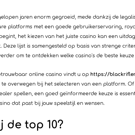
elopen jaren enorm gegroeid, mede dankzij de legalisa
re platforms met een goede gebruikerservaring, roya
egint, het kiezen van het juiste casino kan een uitda
. Deze lijst is samengesteld op basis van strenge crite
 verder om te ontdekken welke casino’s de beste keuze 
etrouwbaar online casino vindt u op
https://blackrifl
 te overwegen bij het selecteren van een platform. Of 
ler spellen, een goed geïnformeerde keuze is essent
sino dat past bij jouw speelstijl en wensen.
j de top 10?