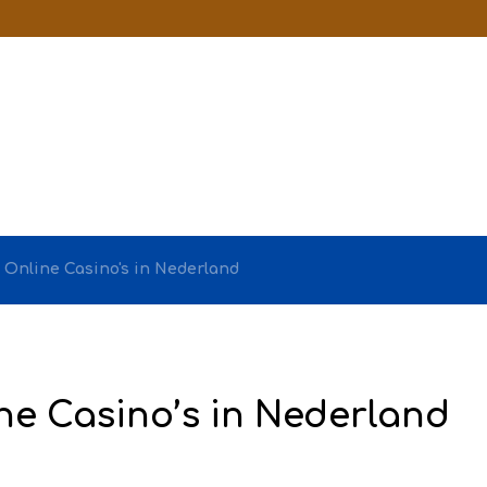
Ho
 Online Casino's in Nederland
ne Casino’s in Nederland