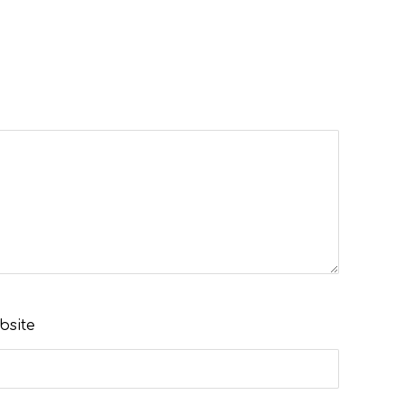
bsite